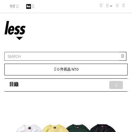
NT
0 件商品 NT0
目錄