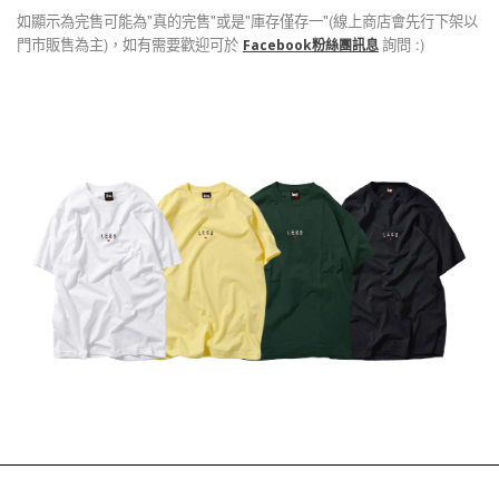
如顯示為完售可能為"真的完售"或是"庫存僅存一"(線上商店會先行下架以
門市販售為主)，如有需要歡迎可於
詢問 :)
Facebook粉絲團訊息