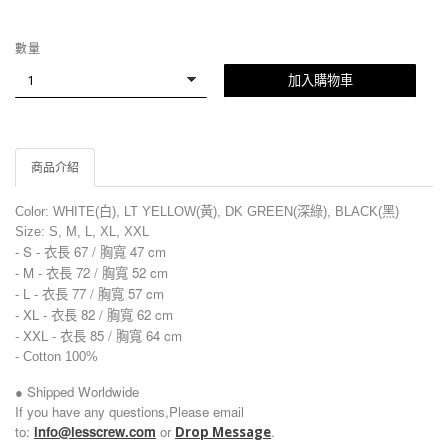
數量
加入購物車
商品介紹
Color: WHITE(白), LT YELLOW(黃), DK GREEN(深綠), BLACK(黑)
Size: S, M, L, XL, XXL
- S - 衣長 67 / 胸寬 47 cm
- M -
衣長 72 / 胸寬 52 cm
- L -
衣長 77 / 胸寬 57 cm
- XL -
衣長 82 / 胸寬 62 cm
- XXL -
衣長 85 / 胸寬 64 cm
-
Cotton 100%
● Shipped Worldwide
If you have any questions,Please email
to:
info@lesscrew.com
or
.
Drop Message