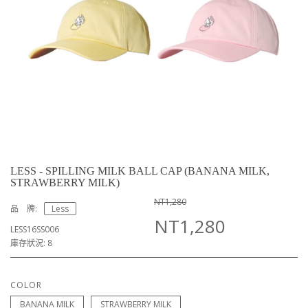
LESS - SPILLING MILK BALL CAP (BANANA MILK,
STRAWBERRY MILK)
NT1,280
品 牌:
Less
NT1,280
LESS16SS006
庫存狀況: 8
COLOR
BANANA MILK
STRAWBERRY MILK