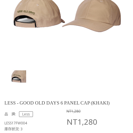
LESS - GOOD OLD DAYS 6 PANEL CAP (KHAKI)
NT1,280
品 牌:
Less
NT1,280
LESS17FW004
庫存狀況: 3