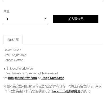
數量
加入購物車
商品介紹
Color:
KHAKI
Size: Adjustable
Fabric: Cotton
● Shipped Worldwide
If you have any questions,Please email
to:
info@lesscrew.com
or
.
Drop Message
如顯示為完售可能為"真的完售"或是"庫存僅存一"(線上商店會先行下架以
門市販售為主)，如有需要歡迎可於
詢問 :)
Facebook粉絲團訊息