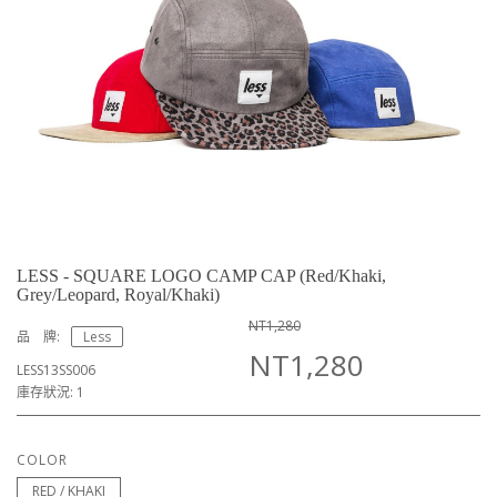
LESS - SQUARE LOGO CAMP CAP (Red/Khaki,
Grey/Leopard, Royal/Khaki)
NT1,280
品 牌:
Less
NT1,280
LESS13SS006
庫存狀況: 1
COLOR
RED / KHAKI