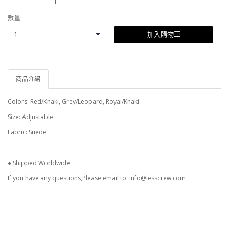
數量
加入購物車
商品介紹
Colors: Red/Khaki, Grey/Leopard, Royal/Khaki
Size: Adjustable
Fabric: Suede
● Shipped Worldwide
If you have any questions,Please email to: info@lesscrew.com