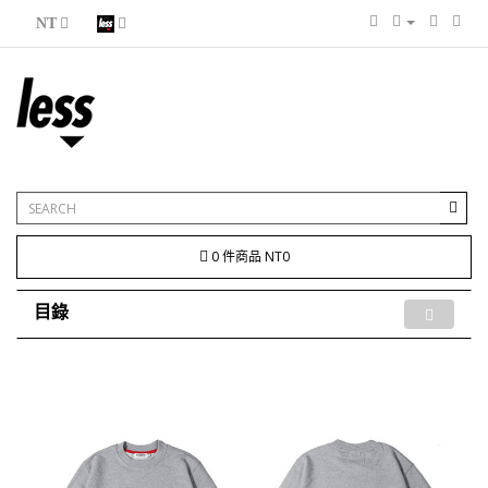
NT
0 件商品 NT0
目錄