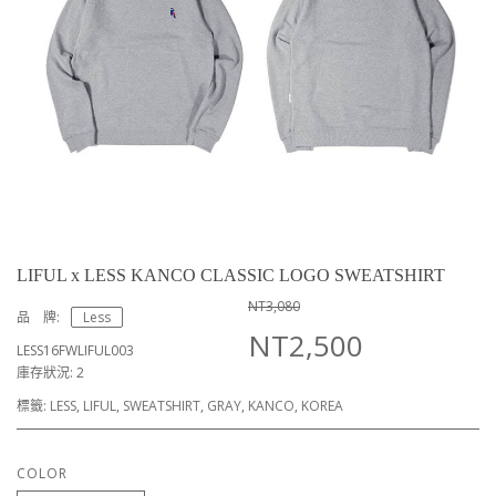
LIFUL x LESS KANCO CLASSIC LOGO SWEATSHIRT
NT3,080
品 牌:
Less
NT2,500
LESS16FWLIFUL003
庫存狀況: 2
標籤:
LESS
,
LIFUL
,
SWEATSHIRT
,
GRAY
,
KANCO
,
KOREA
COLOR