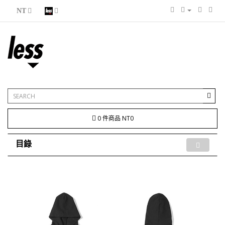
NT
0 件商品 NT0
目錄