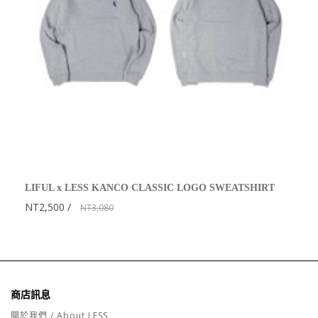
LIFUL x LESS KANCO CLASSIC LOGO SWEATSHIRT
NT2,500
NT3,080
商店訊息
關於我們 / About LESS