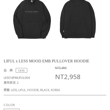
LIFUL x LESS MOOD EMB PULLOVER HOODIE
NT3,480
品 牌:
Less
NT2,958
LESS16FWLIFUL004
庫存狀況: 2
標籤:
LESS
,
LIFUL
,
HOODIE
,
BLACK
,
KOREA
COLOR