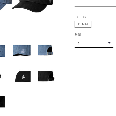
COLOR
DENIM
數量