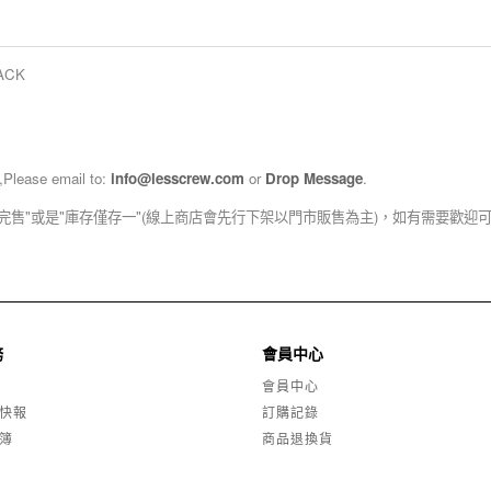
LACK
,Please email to:
info@lesscrew.com
or
Drop Message
.
完售"或是"庫存僅存一"(線上商店會先行下架以門市販售為主)，如有需要歡迎
務
會員中心
會員中心
快報
訂購記錄
簿
商品退換貨