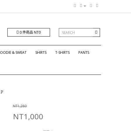
0 件商品 NT0
OODIE & SWEAT
SHIRTS
T-SHIRTS
PANTS
AP
NT1,280
NT1,000