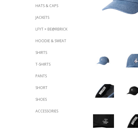
HATS & CAPS
JACKETS
LFYT × BE@RBRICK
HOODIE & SWEAT
SHIRTS
T-SHIRTS
PANTS
SHORT
SHOES
ACCESSORIES