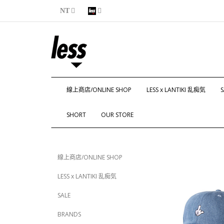
NT
線上商店/ONLINE SHOP
LESS x LANTIKI 乱痴気
S
SHORT
OUR STORE
線上商店/ONLINE SHOP
LESS x LANTIKI 乱痴気
SALE
BRANDS