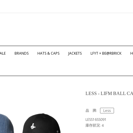
ALE
BRANDS
HATS & CAPS
JACKETS
LFYT × BE@RBRICK
H
LESS - LIFM BALL C
品 牌:
Less
LESS16SS091
庫存狀況: 4