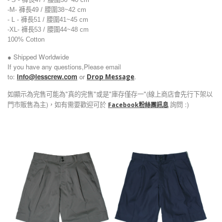
-M-
褲
長49 /
腰圍38~42
cm
- L -
褲
長51 /
腰圍
41~45
cm
-XL-
褲
長53 /
腰圍
44~48
cm
100% Cotton
● Shipped Worldwide
If you have any questions,Please email
to:
info@lesscrew.com
or
.
Drop Message
如顯示為完售可能為"真的完售"或是"庫存僅存一"(線上商店會先行下架以
門市販售為主)，如有需要歡迎可於
詢問 :)
Facebook粉絲團訊息