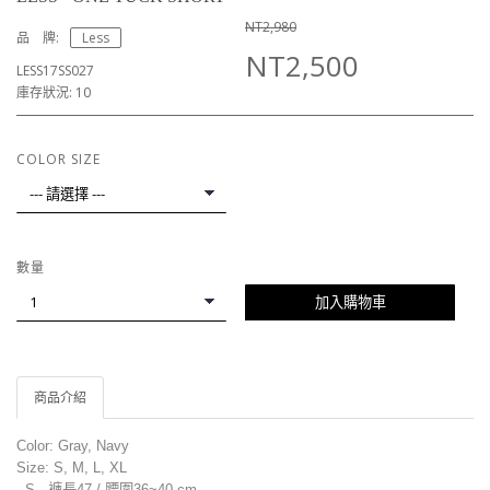
NT2,980
品 牌:
Less
NT2,500
LESS17SS027
庫存狀況: 10
COLOR SIZE
數量
加入購物車
商品介紹
Color: Gray, Navy
Size: S, M, L, XL
- S - 褲長47 / 腰圍36~40
cm