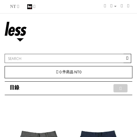
NT
0 件商品 NT0
目錄