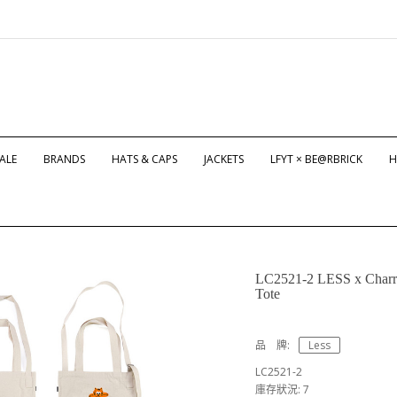
ALE
BRANDS
HATS & CAPS
JACKETS
LFYT × BE@RBRICK
H
LC2521-2 LESS x Charr 
Tote
品 牌:
Less
LC2521-2
庫存狀況: 7