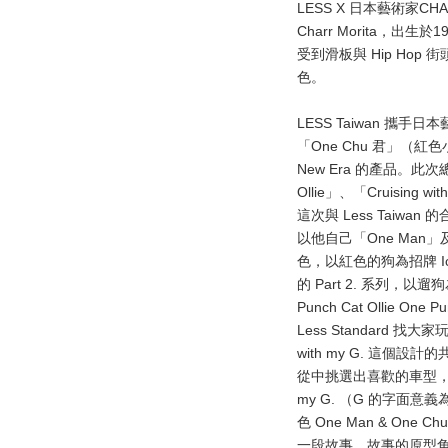
LESS X 日本藝術家CHAR
Charr Morita，出
受到滑板與 Hip H
色。
LESS Taiwan 攜
「One Chu 君」（
New Era 的產品。此次總
Ollie」、「Cruising
這次與 Less Taiwa
以他自己「One Man」及愛
色，以紅色的狗為招牌 Icon，
的 Part 2. 系列，以遛
Punch Cat Ollie 
Less Standard 找
with my G. 這個設
從中挑選出喜歡的車型，決定以 W
my G. （G 的字面意
色 One Man & One Ch
一段故事，故事的原型角色 J