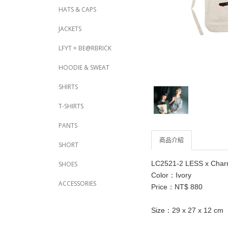
HATS & CAPS
JACKETS
LFYT × BE@RBRICK
HOODIE & SWEAT
SHIRTS
T-SHIRTS
PANTS
商品介紹
SHORT
LC2521-2 LESS x Charr 
SHOES
Color：Ivory
ACCESSORIES
Price：NT$ 880
Size：29 x 27 x 12 cm