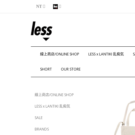
NT
線上商店/ONLINE SHOP
LESS x LANTIKI 乱痴気
S
SHORT
OUR STORE
線上商店/ONLINE SHOP
LESS x LANTIKI 乱痴気
SALE
BRANDS