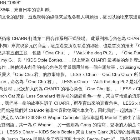
R "1999"
生於1988年，來自日本的香川縣。
op 街頭文化的影響，透過獨特的線條來呈現各種人與動物，擅長以動物來表
手日本藝術家 CHARR 打造第二回合作系列正式登場。 此系列核心角色為 CHA
紅色小狗）來實現多元的商品，這是過去所沒有過的經驗，也是首次的推出「One
共有五個主題，包括「One Chu」、「Walk the dog Pt.2」、「One Punc
 with my G.」與「KIDS Stole Bottles.」，以上皆為 CHARR 最初始
n 的合作，將他過去創作的核心角色與背景應用於每一個主題故事，Cruising with
犬「One Chu 君」的故事縮影。 LESS x Charr – One Chu Char
命名為「One Chu 君」。 LESS x Charr – Walk the dog Pt.2
狗為題材，此次加入的為 CHARR 的核心角色「One Chu 君」。 LESS x Char
One Punch Cat 來自 Less Standard 巷弄裡的店貓角色-一拳，來自草悟
大家玩，我們將一拳的故事告訴了 CHARR，所孕育出來的真實角色。 LESS x Charr
計的共同點是我們與 CHARR 都非常喜歡德國汽車文化，因此我們一起討論了一個 C
460 230GE G Wagon Cabriolet 這個車型爲 Model 而催生了這個 Cr
義為雙關語，其一為 G Wagon ，另一個則為 Gang 的縮寫，登場的人物是 
u.） LESS x Charr – KIDS Stole Bottles 來自 Larry Clark 所執導
ustin Pierce 與朋友偷了酒瓶塞到大大的 Baggy Pant 裡，同樣的酒瓶