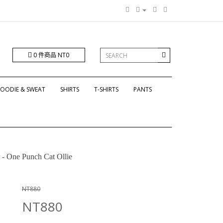
0 件商品 NT0
OODIE & SWEAT
SHIRTS
T-SHIRTS
PANTS
- One Punch Cat Ollie
NT880
NT880