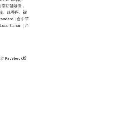
中與台南店舖發售，
、時鐘、線香座、襪
dard | 台中草
s Tainan | 台
可於
Facebook粉