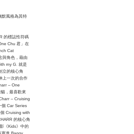
達幽默風格為其特
RR 的標誌性符碼
 Chu 君」在
h Cat
的創作理念與角色，藉由
 my G. 就是
r 所創立的核心角
 是延伸上一次的合作
r – One
道的流浪貓，最喜歡來
 – Cruising
ar Series
uising with
CHARR 的核心角
的經典電影《Kids》中的
塞進 Baggy