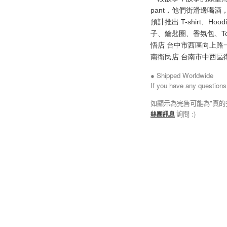
pant，他們街滑邊喝酒，
預計推出 T-shirt、
子、鑰匙圈、香氛包、Tote
悟店 台中市西區向上路一段79巷
南衛民店 台南市中西區衛民街
● Shipped Worldwide
If you have any questions
如顯示為完售可能為"真的
詢問 :)
絲團訊息