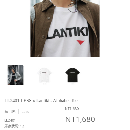
LL2401 LESS x Lantiki - Alphabet Tee
NT1,680
品 牌:
Less
NT1,680
LL2401
庫存狀況: 12