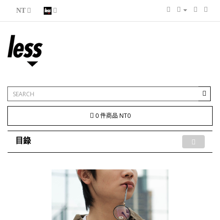
NT
0 件商品 NT0
目錄