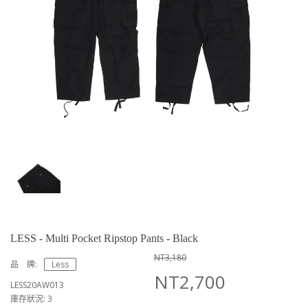
LESS - Multi Pocket Ripstop Pants - Black
NT3,180
品 牌:
Less
NT2,700
LESS20AW013
庫存狀況: 3