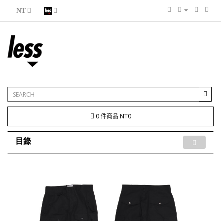
NT
0 件商品 NT0
目錄