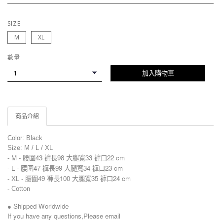
SIZE
M
XL
數量
加入購物車
商品介紹
Color: Black
Size: M / L / XL
- M -
腰圍43 褲長98 大腿寬33 褲口22 cm
- L -
腰圍47 褲長99 大腿寬34 褲口23 cm
- XL -
腰圍49 褲長100 大腿寬35 褲口24 cm
-
Cotton
● Shipped Worldwide
If you have any questions,Please email