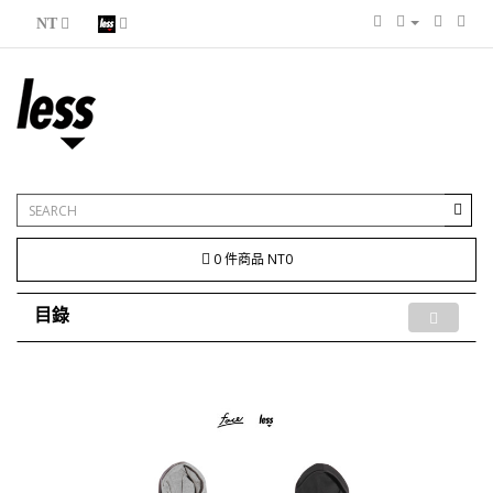
NT
0 件商品 NT0
目錄