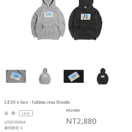
LESS x face - l'ultima cena Hoodie
NT2,880
品 牌:
Less
NT2,880
LESS20SS004
庫存狀況: 6