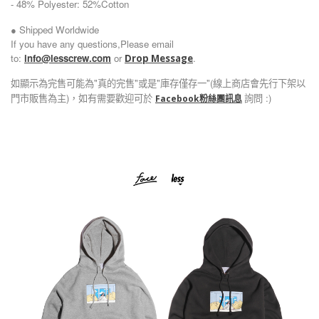
48% Polyester: 52%Cotton
-
● Shipped Worldwide
If you have any questions,Please email
to:
info@lesscrew.com
or
.
Drop Message
如顯示為完售可能為"真的完售"或是"庫存僅存一"(線上商店會先行下架以
門市販售為主)，如有需要歡迎可於
詢問 :)
Facebook粉絲團訊息