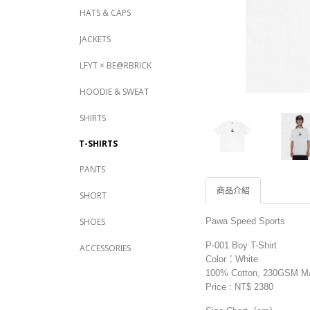
HATS & CAPS
JACKETS
LFYT × BE@RBRICK
HOODIE & SWEAT
SHIRTS
T-SHIRTS
PANTS
商品介紹
SHORT
Pawa Speed Sports
SHOES
P-001 Boy T-Shirt
ACCESSORIES
Color：White
100% Cotton, 230GSM Mad
Price : NT$ 2380