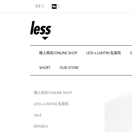
NT
線上商店/ONLINE SHOP
LESS x LANTIKI 乱痴気
S
SHORT
OUR STORE
線上商店/ONLINE SHOP
LESS x LANTIKI 乱痴気
SALE
BRANDS