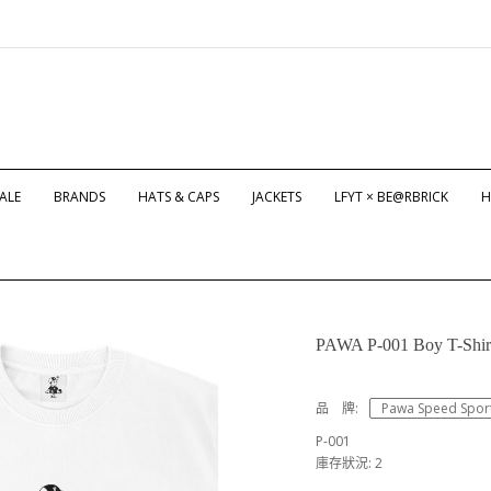
ALE
BRANDS
HATS & CAPS
JACKETS
LFYT × BE@RBRICK
H
PAWA P-001 Boy T-Shir
品 牌:
Pawa Speed Spor
P-001
庫存狀況: 2