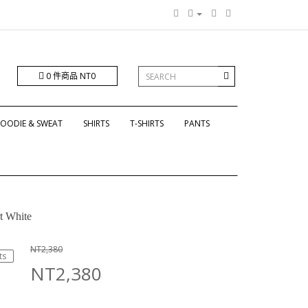
0 件商品 NT0
OODIE & SWEAT
SHIRTS
T-SHIRTS
PANTS
t White
NT2,380
ts
NT2,380