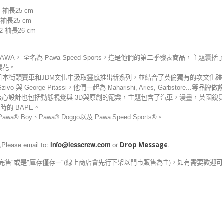
 袖長25 cm
 袖長25 cm
2 袖長26 cm
WA， 全名為 Pawa Speed Sports，這是他們的第二季發表商品，主題囊
櫻花。
日本街頭賽車和JDM文化中汲取靈感推出新系列，並結合了英倫獨有的次文化
 與 George Pitassi，他們一起為 Maharishi, Aries, Garbstore...等品牌
rts® 的核心設計也包括動態視覺與 3D與原創的配樂，主題包含了汽車，漫畫，英國銳舞
時的 BAPE。
 Boy、Pawa® Doggo以及 Pawa Speed Sports®。
,Please email to:
info@lesscrew.com
or
.
Drop Message
完售"或是"庫存僅存一"(線上商店會先行下架以門市販售為主)，如有需要歡迎