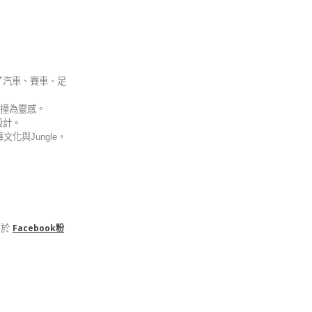
括了汽車、賽車、足
碰撞為靈感。
做設計。
文化與Jungle，
可於
Facebook粉