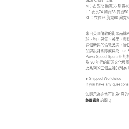
Size Chart（cm）
M：衣長72 胸寬56 肩寬48
L：衣長74 胸寬58 肩寬50
XL：衣長76 胸寬60 肩寬5
來自英國倫敦的街頭品牌PA
球、狗、笑氣、英里，與
這個新興的倫敦品牌，從
品牌設計團隊成員為 Luc Szivo
Pawa Speed Spo
及 90 年代的街頭文化與當
此系列的三個主軸分別為 Pawa®
● Shipped Worldwide
If you have any questions
如顯示為完售可能為"真的
詢問 :)
絲團訊息