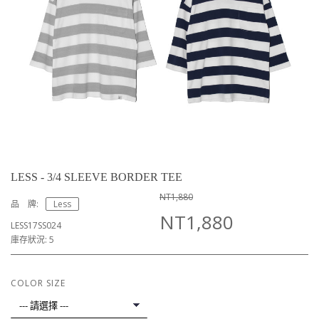
LESS - 3/4 SLEEVE BORDER TEE
NT1,880
品 牌:
Less
NT1,880
LESS17SS024
庫存狀況: 5
COLOR SIZE