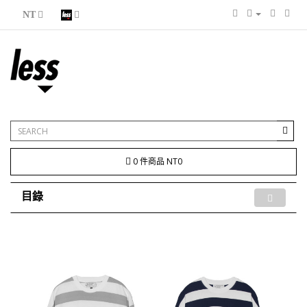
NT
0 件商品 NT0
目錄