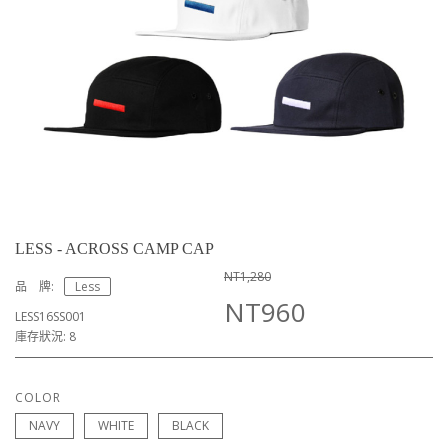
LESS - ACROSS CAMP CAP
NT1,280
品 牌:
Less
NT960
LESS16SS001
庫存狀況: 8
COLOR
NAVY
WHITE
BLACK