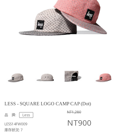
LESS - SQUARE LOGO CAMP CAP (Dot)
NT1,280
品 牌:
Less
NT900
LESS14FW009
庫存狀況: 7