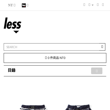
NT
0 件商品 NT0
目錄