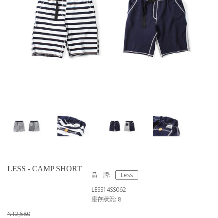
LESS - CAMP SHORT
品 牌:
Less
LESS14SS062
庫存狀況: 8
NT2,580