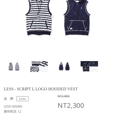
LESS - SCRIPT L LOGO HOODED VEST
NT2,880
品 牌:
Less
NT2,300
LESS14SS060
庫存狀況: 12