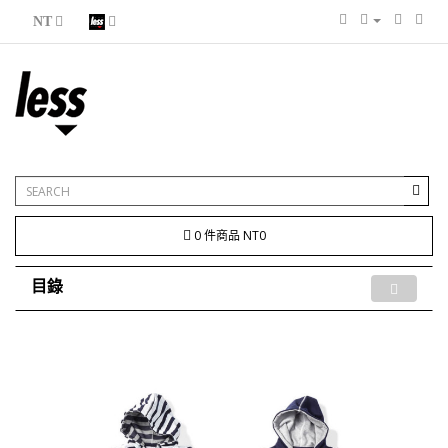
NT
0 件商品 NT0
目錄