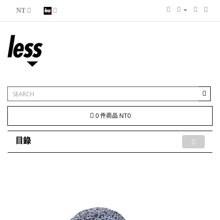
NT
0 件商品 NT0
目錄