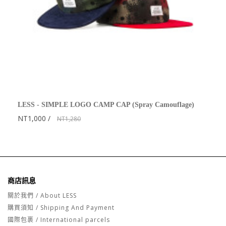
LESS - SIMPLE LOGO CAMP CAP (Spray Camouflage)
NT1,000
NT1,280
商店訊息
關於我們 / About LESS
購買須知 / Shipping And Payment
國際包裹 / International parcels