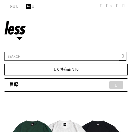
NT
0 件商品 NT0
目錄