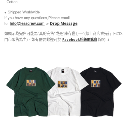
-
Cotton
● Shipped Worldwide
If you have any questions,Please email
to:
info@lesscrew.com
or
.
Drop Message
如顯示為完售可能為"真的完售"或是"庫存僅存一"(線上商店會先行下架以
門市販售為主)，如有需要歡迎可於
詢問 :)
Facebook粉絲團訊息