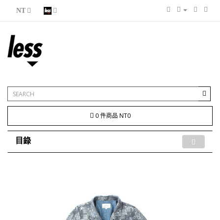
NT
0 件商品 NT0
目錄