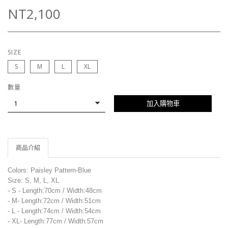
NT2,100
SIZE
S
M
L
XL
數量
加入購物車
商品介紹
Colors: Paisley Pattern-Blue
Size: S, M, L, XL
- S - Length:70cm / Width:48cm
- M- Length:72cm / Width:51cm
- L - Length:74cm / Width:54cm
- XL- Length:77cm / Width:57cm