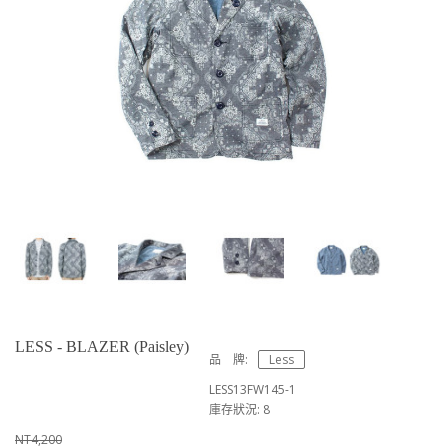
LESS - BLAZER (Paisley)
品 牌:
Less
LESS13FW145-1
庫存狀況: 8
NT4,200