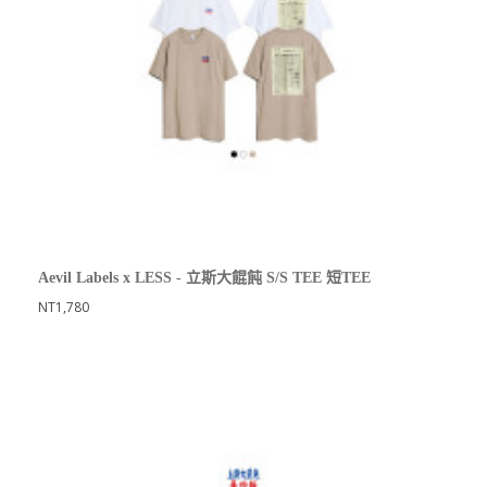
Aevil Labels x LESS - 立斯大餛飩 S/S TEE 短TEE
NT1,780