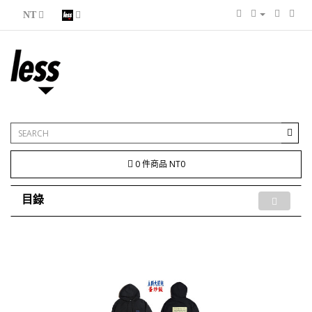
NT
0 件商品 NT0
目錄