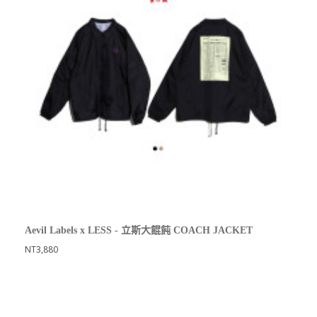
Aevil Labels x LESS - 立斯大餛飩 COACH JACKET
NT3,880