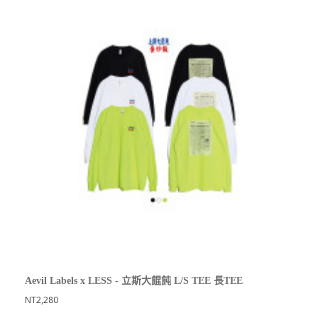
Aevil Labels x LESS - 立斯大餛飩 L/S TEE 長TEE
NT2,280