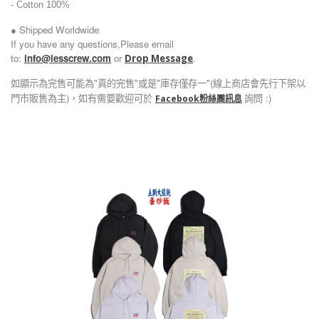
-
Cotton 100%
● Shipped Worldwide
If you have any questions,Please email
to:
info@lesscrew.com
or
.
Drop Message
如顯示為完售可能為"真的完售"或是"庫存僅存一"(線上商店會先行下架以
門市販售為主)，如有需要歡迎可於
詢問 :)
Facebook粉絲團訊息