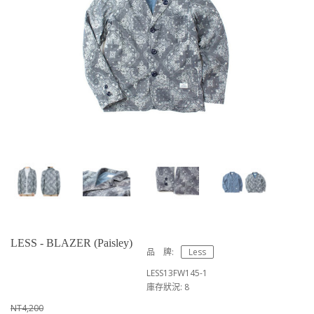
LESS - BLAZER (Paisley)
品 牌:
Less
LESS13FW145-1
庫存狀況: 8
NT4,200