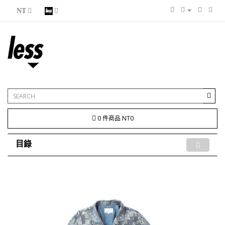
NT
0 件商品 NT0
目錄