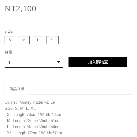
NT2,100
SIZE
S
M
L
XL
數量
加入購物車
商品介紹
Colors: Paisley Pattern-Blue
Size: S, M, L, XL
- S - Length:70cm / Width:48cm
- M- Length:72cm / Width:51cm
- L - Length:74cm / Width:54cm
- XL- Length:77cm / Width:57cm