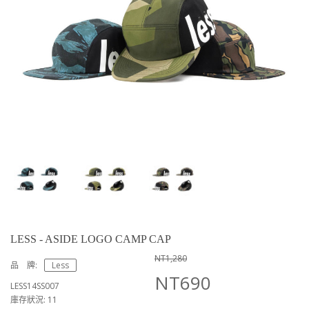
LESS - ASIDE LOGO CAMP CAP
NT1,280
品 牌:
Less
NT690
LESS14SS007
庫存狀況: 11