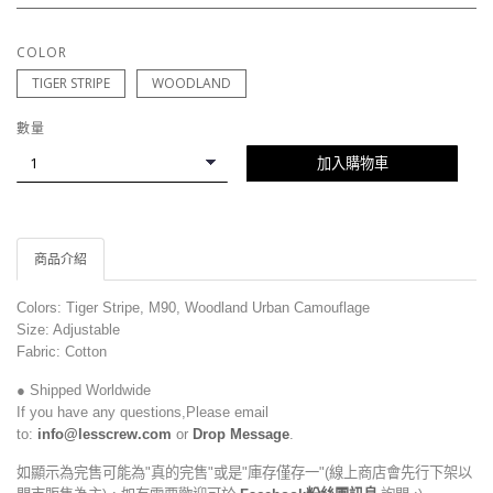
COLOR
TIGER STRIPE
WOODLAND
數量
加入購物車
商品介紹
Colors: Tiger Stripe, M90, Woodland Urban Camouflage
Size: Adjustable
Fabric: Cotton
● Shipped Worldwide
If you have any questions,Please email
to:
info@lesscrew.com
or
Drop Message
.
如顯示為完售可能為"真的完售"或是"庫存僅存一"(線上商店會先行下架以