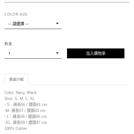
COLOR SIZE
數量
加入購物車
商品介紹
Color: Navy, Black
Size: S, M, L, XL
- S - 褲長56 / 腰圍41
cm
-M-
褲
長57 /
腰圍
43
cm
- L -
褲
長58 /
腰圍
45
cm
-XL-
褲
長59 /
腰圍
47
cm
100% Cotton