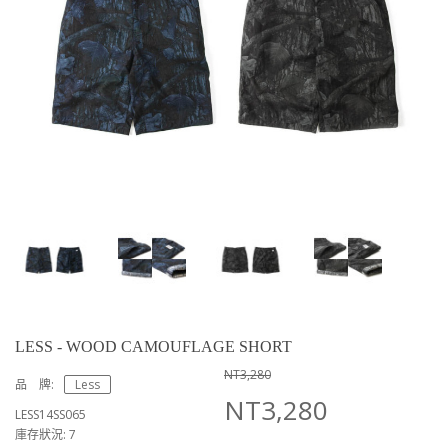
LESS - WOOD CAMOUFLAGE SHORT
NT3,280
品 牌:
Less
NT3,280
LESS14SS065
庫存狀況: 7