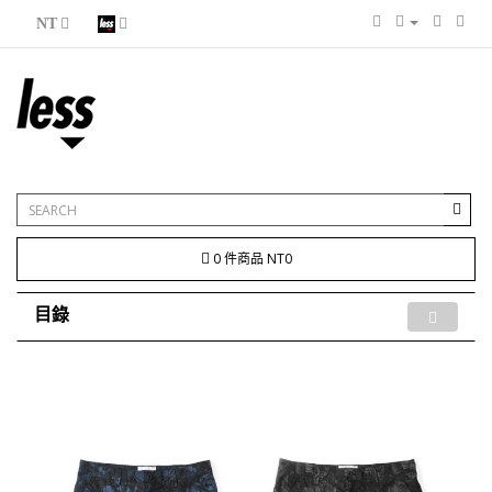
NT
0 件商品 NT0
目錄