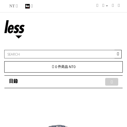
NT
0 件商品 NT0
目錄