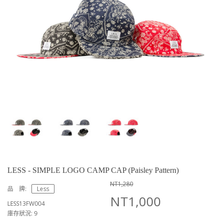
LESS - SIMPLE LOGO CAMP CAP (Paisley Pattern)
NT1,280
品 牌:
Less
NT1,000
LESS13FW004
庫存狀況: 9