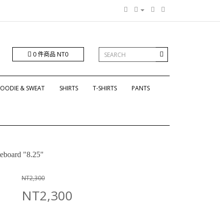
0 件商品 NT0
OODIE & SWEAT
SHIRTS
T-SHIRTS
PANTS
eboard "8.25"
NT2,300
NT2,300