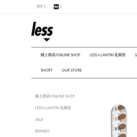
NT
線上商店/ONLINE SHOP
LESS x LANTIKI 乱痴気
S
SHORT
OUR STORE
線上商店/ONLINE SHOP
LESS x LANTIKI 乱痴気
SALE
BRANDS