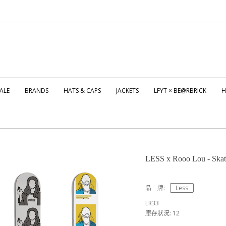
ALE
BRANDS
HATS & CAPS
JACKETS
LFYT × BE@RBRICK
H
LESS x Rooo Lou - Skat
品 牌:
Less
LR33
庫存狀況: 12