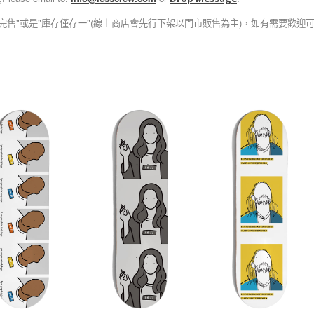
完售"或是"庫存僅存一"(線上商店會先行下架以門市販售為主)，如有需要歡迎