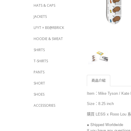
HATS & CAPS
JACKETS
LFYT × BE@RBRICK
HOODIE & SWEAT
SHIRTS
T-SHIRTS
PANTS
商品介紹
SHORT
Item：Mike Tyson / Kate
SHOES
Size：
8.25 inch
ACCESSORIES
購買 LESS x Rooo 
● Shipped Worldwide
If you have any questions