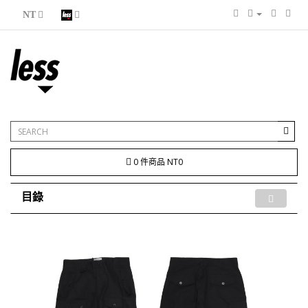
NT
0 件商品 NT0
目錄