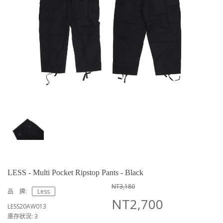
LESS - Multi Pocket Ripstop Pants - Black
NT3,180
品 牌:
Less
NT2,700
LESS20AW013
庫存狀況: 3