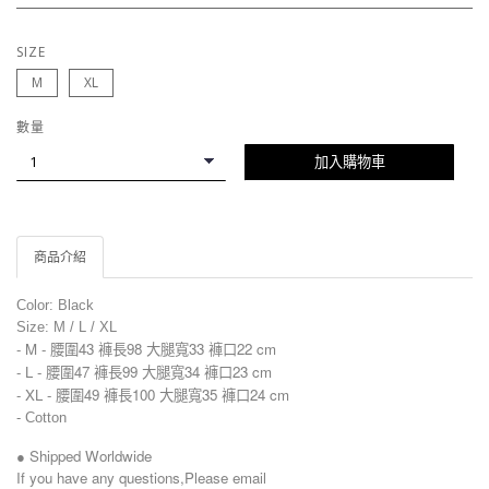
SIZE
M
XL
數量
加入購物車
商品介紹
Color: Black
Size: M / L / XL
- M -
腰圍43 褲長98 大腿寬33 褲口22 cm
- L -
腰圍47 褲長99 大腿寬34 褲口23 cm
- XL -
腰圍49 褲長100 大腿寬35 褲口24 cm
-
Cotton
● Shipped Worldwide
If you have any questions,Please email