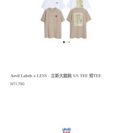
Aevil Labels x LESS - 立斯大餛飩 S/S TEE 短TEE
NT1,780