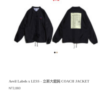
Aevil Labels x LESS - 立斯大餛飩 COACH JACKET
NT3,880