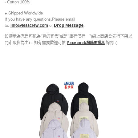
-
Cotton 100%
● Shipped Worldwide
If you have any questions,Please email
to:
info@lesscrew.com
or
.
Drop Message
如顯示為完售可能為"真的完售"或是"庫存僅存一"(線上商店會先行下架以
門市販售為主)，如有需要歡迎可於
詢問 :)
Facebook粉絲團訊息