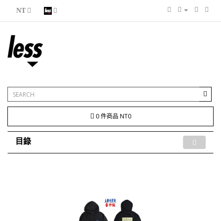
NT
0 件商品 NT0
目錄