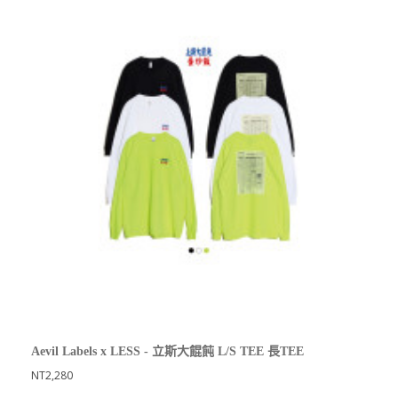
Aevil Labels x LESS - 立斯大餛飩 L/S TEE 長TEE
NT2,280