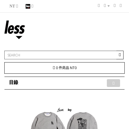
NT
0 件商品 NT0
目錄