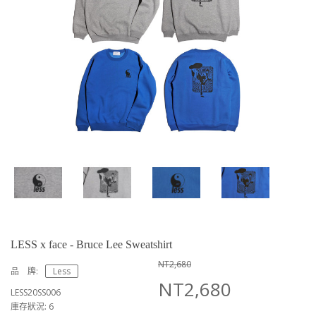
LESS x face - Bruce Lee Sweatshirt
NT2,680
品 牌:
Less
NT2,680
LESS20SS006
庫存狀況: 6