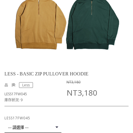
LESS - BASIC ZIP PULLOVER HOODIE
NT3,180
品 牌:
Less
NT3,180
LESS17FW045
庫存狀況: 9
LESS17FW045