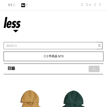
NT
0 件商品 NT0
目錄