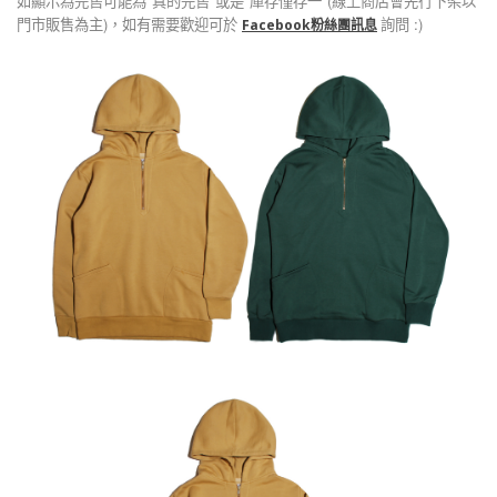
如顯示為完售可能為"真的完售"或是"庫存僅存一"(線上商店會先行下架以
門市販售為主)，如有需要歡迎可於
詢問 :)
Facebook粉絲團訊息