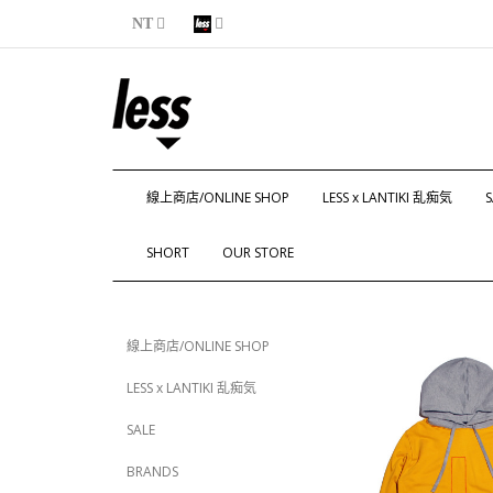
NT
線上商店/ONLINE SHOP
LESS x LANTIKI 乱痴気
S
SHORT
OUR STORE
線上商店/ONLINE SHOP
LESS x LANTIKI 乱痴気
SALE
BRANDS