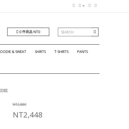
0 件商品 NT0
OODIE & SWEAT
SHIRTS
T-SHIRTS
PANTS
ODIE
NT2,880
NT2,448