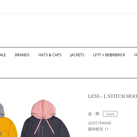
ALE
BRANDS
HATS & CAPS
JACKETS
LFYT × BE@RBRICK
H
LESS - L STITCH HO
品 牌:
Less
LESS17FW043
庫存狀況: 11