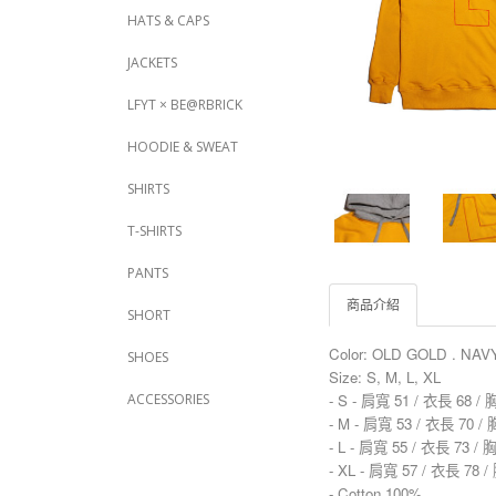
HATS & CAPS
JACKETS
LFYT × BE@RBRICK
HOODIE & SWEAT
SHIRTS
T-SHIRTS
PANTS
商品介紹
SHORT
Color:
OLD GOLD . NAV
SHOES
Size: S, M, L, XL
- S - 肩寬 51 / 衣長 68 /
ACCESSORIES
- M - 肩寬 53 / 衣長 70 /
- L - 肩寬 55 / 衣長 73 /
- XL - 肩寬 57 / 衣長 78 
- Cotton 100%