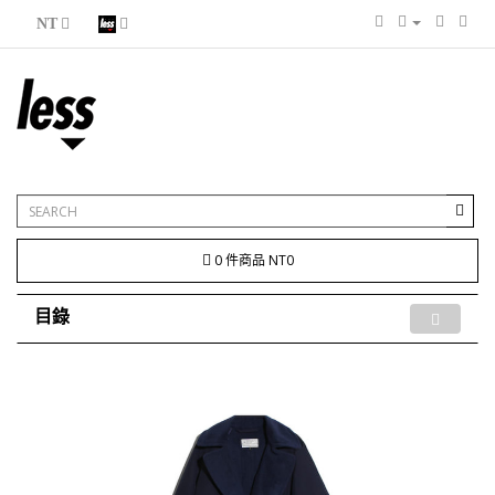
NT
0 件商品 NT0
目錄