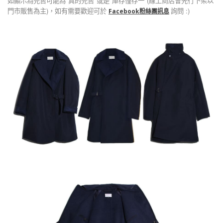
如顯示為完售可能為"真的完售"或是"庫存僅存一"(線上商店會先行下架以
門市販售為主)，如有需要歡迎可於
詢問 :)
Facebook粉絲團訊息