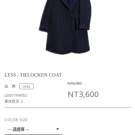
LESS - TIELOCKEN COAT
NT6,980
品 牌:
Less
NT3,600
LESS17FW052
庫存狀況: 3
COLOR SIZE