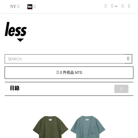
NT
0 件商品 NT0
目錄