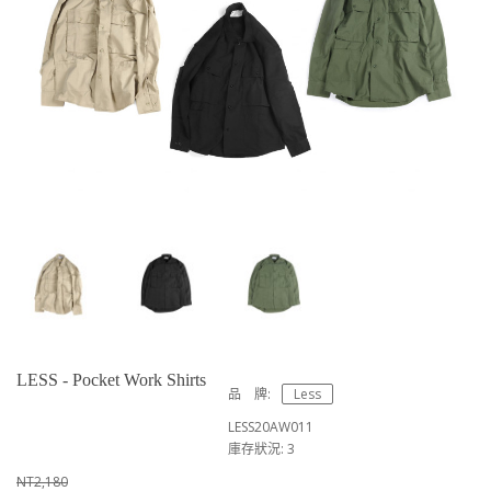
LESS - Pocket Work Shirts
品 牌:
Less
LESS20AW011
庫存狀況: 3
NT2,180