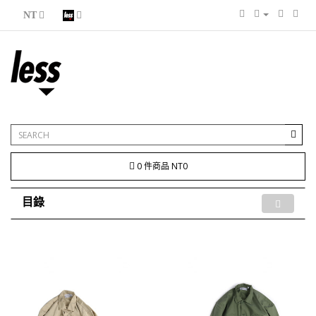
NT
0 件商品 NT0
目錄